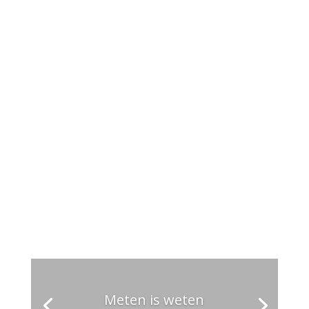
45
Bieren
10
Jaar aan het brouwen
Meten is weten